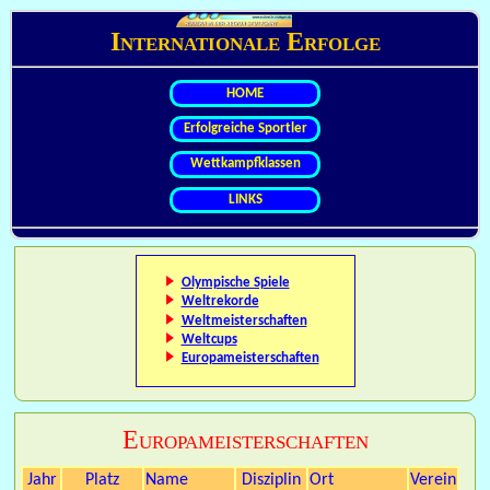
Internationale Erfolge
HOME
Erfolgreiche Sportler
Wettkampfklassen
LINKS
Olympische Spiele
Weltrekorde
Weltmeisterschaften
Weltcups
Europameisterschaften
Europameisterschaften
Jahr
Platz
Name
Disziplin
Ort
Verein