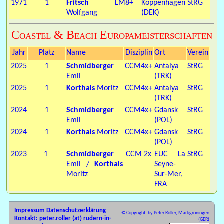
1971
1
Fritsch
LM8+
Koppenhagen
StRG
Wolfgang
(DEK)
Coastel & Beach Europameisterschaften
Jahr
Platz
Name
Disziplin
Ort
Verein
2025
1
Schmidberger
CCM4x+
Antalya
StRG
Emil
(TRK)
2025
1
Korthals
Moritz
CCM4x+
Antalya
StRG
(TRK)
2024
1
Schmidberger
CCM4x+
Gdansk
StRG
Emil
(POL)
2024
1
Korthals
Moritz
CCM4x+
Gdansk
StRG
(POL)
2023
1
Schmidberger
CCM 2x
EUC La
StRG
Emil /
Korthals
Seyne-
Moritz
Sur-Mer,
FRA
Impressum
Datenschutzerklärung
© Copyright: by Peter Roller, Markgröningen
Kontakt: peter.roller (at) rudern-in-
(GER)