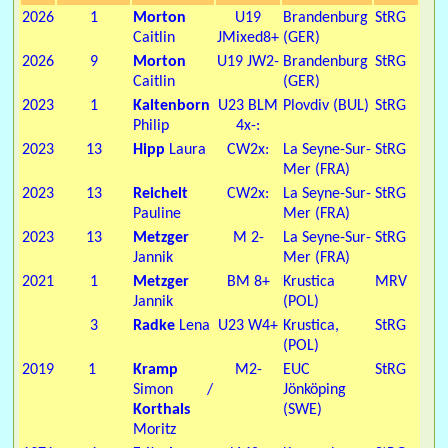
2026
1
Morton
U19
Brandenburg
StRG
Caitlin
JMixed8+
(GER)
2026
9
Morton
U19 JW2-
Brandenburg
StRG
Caitlin
(GER)
2023
1
Kaltenborn
U23 BLM
Plovdiv (BUL)
StRG
Philip
4x-:
2023
13
Hipp
Laura
CW2x:
La Seyne-Sur-
StRG
Mer (FRA)
2023
13
Reichelt
CW2x:
La Seyne-Sur-
StRG
Pauline
Mer (FRA)
2023
13
Metzger
M 2-
La Seyne-Sur-
StRG
Jannik
Mer (FRA)
2021
1
Metzger
BM 8+
Krustica
MRV
Jannik
(POL)
3
Radke
Lena
U23 W4+
Krustica,
StRG
(POL)
2019
1
Kramp
M2-
EUC
StRG
Simon /
Jönköping
Korthals
(SWE)
Moritz